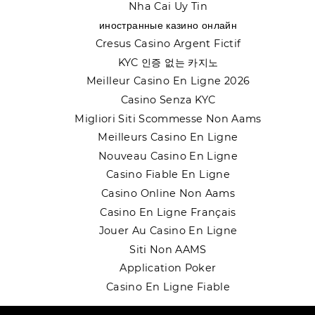
Nha Cai Uy Tin
иностранные казино онлайн
Cresus Casino Argent Fictif
KYC 인증 없는 카지노
Meilleur Casino En Ligne 2026
Casino Senza KYC
Migliori Siti Scommesse Non Aams
Meilleurs Casino En Ligne
Nouveau Casino En Ligne
Casino Fiable En Ligne
Casino Online Non Aams
Casino En Ligne Français
Jouer Au Casino En Ligne
Siti Non AAMS
Application Poker
Casino En Ligne Fiable