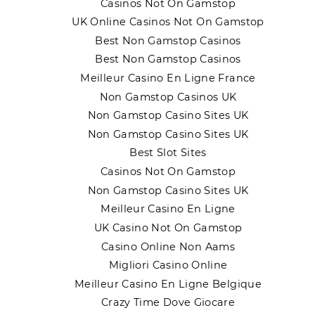
Casinos Not On Gamstop
UK Online Casinos Not On Gamstop
Best Non Gamstop Casinos
Best Non Gamstop Casinos
Meilleur Casino En Ligne France
Non Gamstop Casinos UK
Non Gamstop Casino Sites UK
Non Gamstop Casino Sites UK
Best Slot Sites
Casinos Not On Gamstop
Non Gamstop Casino Sites UK
Meilleur Casino En Ligne
UK Casino Not On Gamstop
Casino Online Non Aams
Migliori Casino Online
Meilleur Casino En Ligne Belgique
Crazy Time Dove Giocare