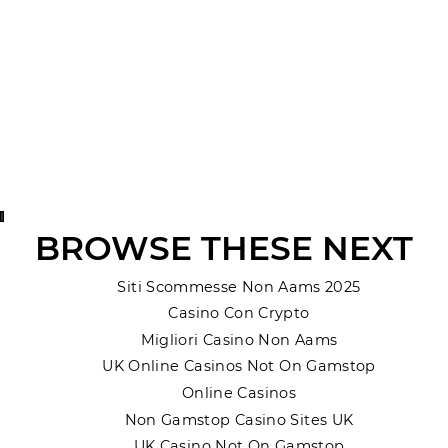
BROWSE THESE NEXT
Siti Scommesse Non Aams 2025
Casino Con Crypto
Migliori Casino Non Aams
UK Online Casinos Not On Gamstop
Online Casinos
Non Gamstop Casino Sites UK
UK Casino Not On Gamstop