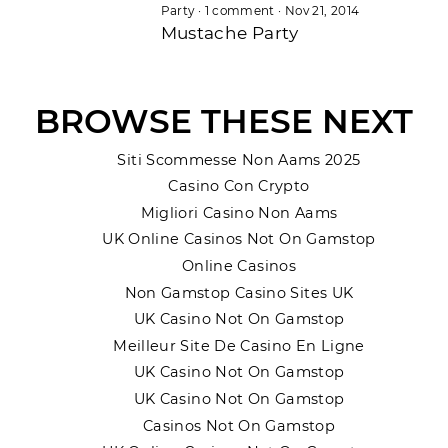
Party
·
1 comment
·
Nov 21, 2014
Mustache Party
BROWSE THESE NEXT
Siti Scommesse Non Aams 2025
Casino Con Crypto
Migliori Casino Non Aams
UK Online Casinos Not On Gamstop
Online Casinos
Non Gamstop Casino Sites UK
UK Casino Not On Gamstop
Meilleur Site De Casino En Ligne
UK Casino Not On Gamstop
UK Casino Not On Gamstop
Casinos Not On Gamstop