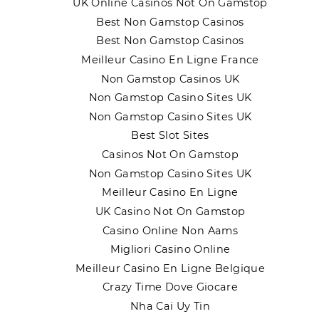
UK Online Casinos Not On Gamstop
Best Non Gamstop Casinos
Best Non Gamstop Casinos
Meilleur Casino En Ligne France
Non Gamstop Casinos UK
Non Gamstop Casino Sites UK
Non Gamstop Casino Sites UK
Best Slot Sites
Casinos Not On Gamstop
Non Gamstop Casino Sites UK
Meilleur Casino En Ligne
UK Casino Not On Gamstop
Casino Online Non Aams
Migliori Casino Online
Meilleur Casino En Ligne Belgique
Crazy Time Dove Giocare
Nha Cai Uy Tin