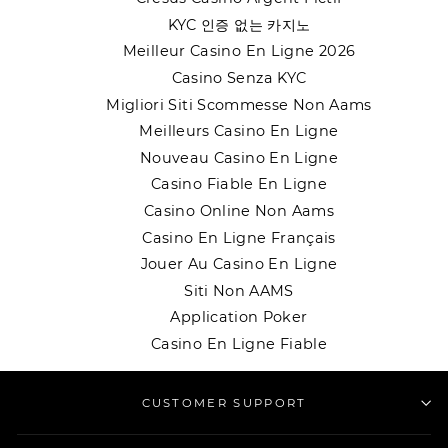
KYC 인증 없는 카지노
Meilleur Casino En Ligne 2026
Casino Senza KYC
Migliori Siti Scommesse Non Aams
Meilleurs Casino En Ligne
Nouveau Casino En Ligne
Casino Fiable En Ligne
Casino Online Non Aams
Casino En Ligne Français
Jouer Au Casino En Ligne
Siti Non AAMS
Application Poker
Casino En Ligne Fiable
CUSTOMER SUPPORT