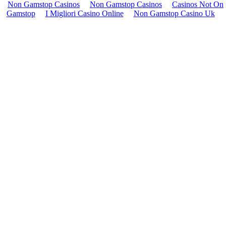
Non Gamstop Casinos
Non Gamstop Casinos
Casinos Not On
Gamstop
I Migliori Casino Online
Non Gamstop Casino Uk